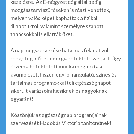
kezelésre. Az E-négyzet cég által pedig
mozgásszervi szűréseken is részt vehettek,
melyen valós képet kaphattak a fizikai
állapotukról, valamint személyre szabott
tanácsokkal is ellátták őket.
A nap megszervezése hatalmas feladat volt,
rengeteg idő- és energiabefektetéssel járt. Úgy
érzem a befektetett munka meghozta a
gyümölcsét, hiszen egy jó hangulatú, színes és
tartalmas programokkal teli egészségnapot
sikerült varázsolni kicsiknek és nagyoknak
egyaránt!
Köszönjük az egészségnap programjainak
szervezését Hadobás Viktória tanítónőnek!