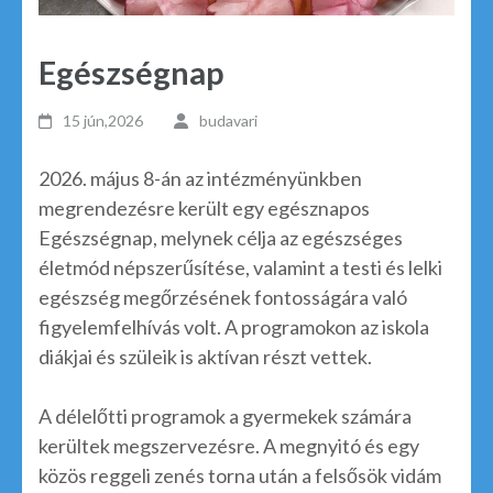
Egészségnap
15 jún,2026
budavari
2026. május 8-án az intézményünkben
megrendezésre került egy egésznapos
Egészségnap, melynek célja az egészséges
életmód népszerűsítése, valamint a testi és lelki
egészség megőrzésének fontosságára való
figyelemfelhívás volt. A programokon az iskola
diákjai és szüleik is aktívan részt vettek.
A délelőtti programok a gyermekek számára
kerültek megszervezésre. A megnyitó és egy
közös reggeli zenés torna után a felsősök vidám