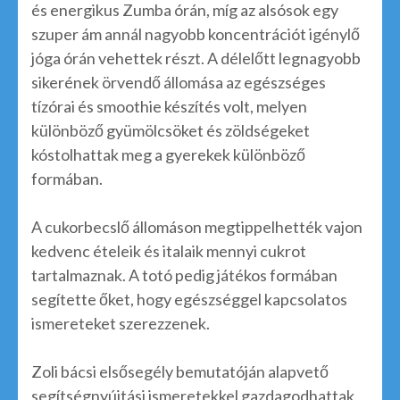
és energikus Zumba órán, míg az alsósok egy
szuper ám annál nagyobb koncentrációt igénylő
jóga órán vehettek részt. A délelőtt legnagyobb
sikerének örvendő állomása az egészséges
tízórai és smoothie készítés volt, melyen
különböző gyümölcsöket és zöldségeket
kóstolhattak meg a gyerekek különböző
formában.
A cukorbecslő állomáson megtippelhették vajon
kedvenc ételeik és italaik mennyi cukrot
tartalmaznak. A totó pedig játékos formában
segítette őket, hogy egészséggel kapcsolatos
ismereteket szerezzenek.
Zoli bácsi elsősegély bemutatóján alapvető
segítségnyújtási ismeretekkel gazdagodhattak,