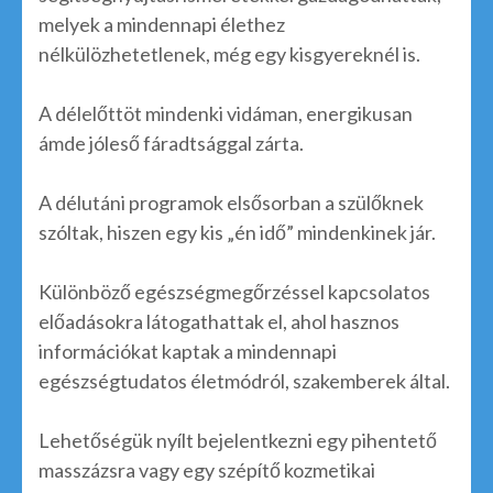
melyek a mindennapi élethez
nélkülözhetetlenek, még egy kisgyereknél is.
A délelőttöt mindenki vidáman, energikusan
ámde jóleső fáradtsággal zárta.
A délutáni programok elsősorban a szülőknek
szóltak, hiszen egy kis „én idő” mindenkinek jár.
Különböző egészségmegőrzéssel kapcsolatos
előadásokra látogathattak el, ahol hasznos
információkat kaptak a mindennapi
egészségtudatos életmódról, szakemberek által.
Lehetőségük nyílt bejelentkezni egy pihentető
masszázsra vagy egy szépítő kozmetikai