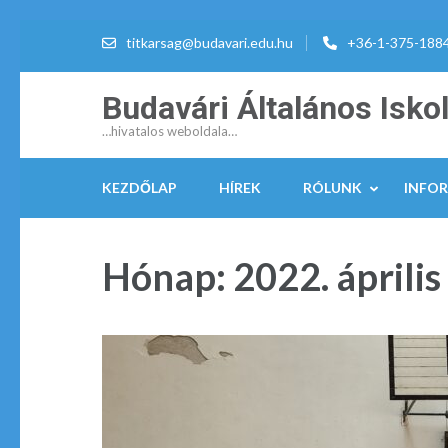
titkarsag@budavari.edu.hu
+36-1-375-188
Budavári Általános Isko
…hivatalos weboldala…
KEZDŐLAP
HÍREK
RÓLUNK
INFO
Hónap:
2022. április