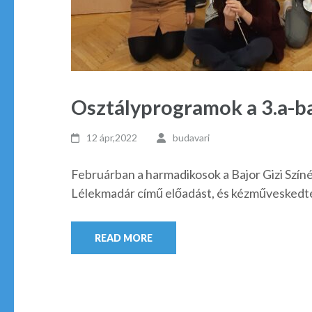
Osztályprogramok a 3.a-b
12 ápr,2022
budavari
Februárban a harmadikosok a Bajor Gizi Szín
Lélekmadár című előadást, és kézműveskedte
READ MORE