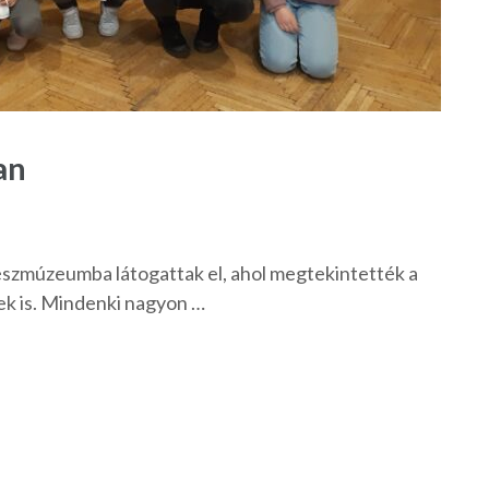
an
észmúzeumba látogattak el, ahol megtekintették a
k is. Mindenki nagyon …