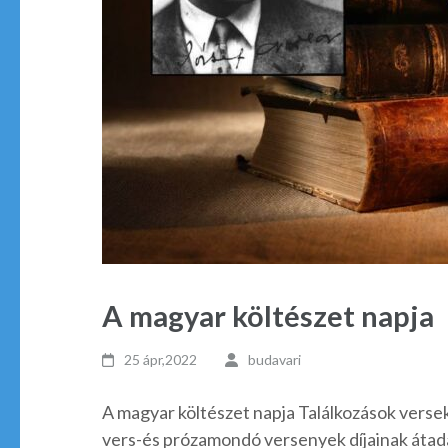
A magyar költészet napja
25 ápr,2022
budavari
A magyar költészet napja Találkozások verse
vers-és prózamondó versenyek díjainak átad