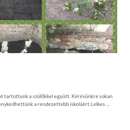
t tartottunk a szülőkkel együtt. Kérésünkre sokan
enykedhettünk a rendezettebb iskoláért.Lelkes …