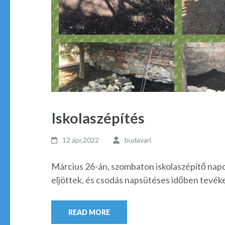
Iskolaszépítés
12 ápr,2022
budavari
Március 26-án, szombaton iskolaszépítő napo
eljöttek, és csodás napsütéses időben tevék
READ MORE