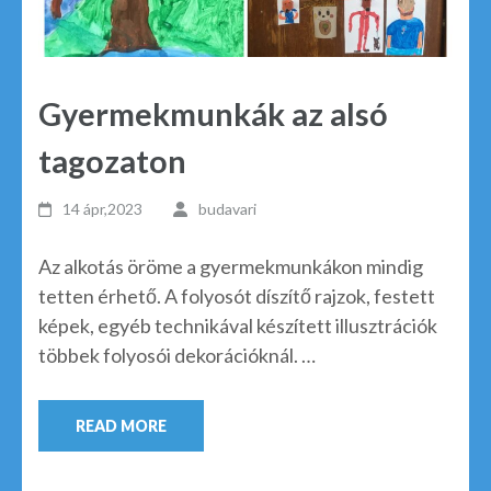
Gyermekmunkák az alsó
tagozaton
14 ápr,2023
budavari
Az alkotás öröme a gyermekmunkákon mindig
tetten érhető. A folyosót díszítő rajzok, festett
képek, egyéb technikával készített illusztrációk
többek folyosói dekorációknál. …
READ MORE