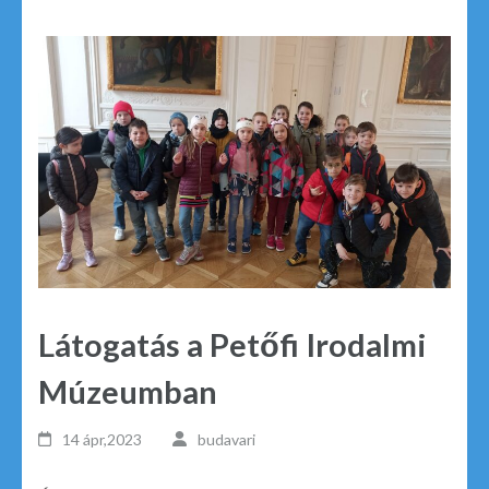
Látogatás a Petőfi Irodalmi
Múzeumban
14 ápr,2023
budavari