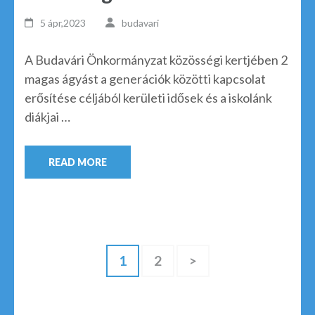
5 ápr,2023
budavari
A Budavári Önkormányzat közösségi kertjében 2
magas ágyást a generációk közötti kapcsolat
erősítése céljából kerületi idősek és a iskolánk
diákjai …
READ MORE
1
2
>