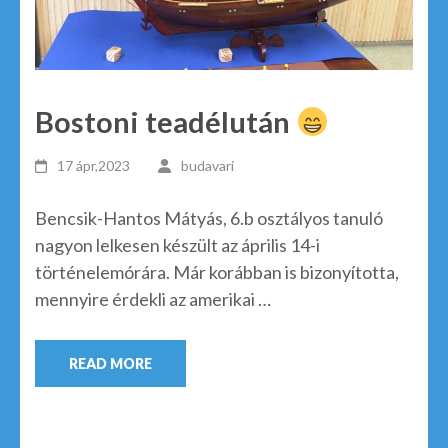
Bostoni teadélután
17 ápr,2023
budavari
Bencsik-Hantos Mátyás, 6.b osztályos tanuló
nagyon lelkesen készült az április 14-i
történelemórára. Már korábban is bizonyította,
mennyire érdekli az amerikai …
READ MORE