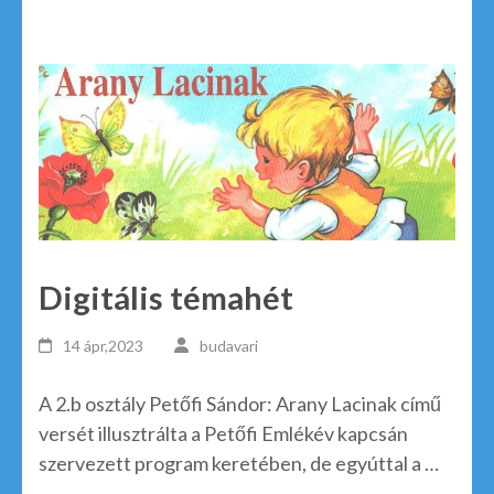
Digitális témahét
14 ápr,2023
budavari
A 2.b osztály Petőfi Sándor: Arany Lacinak című
versét illusztrálta a Petőfi Emlékév kapcsán
szervezett program keretében, de egyúttal a …