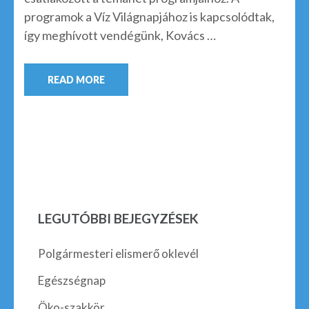
programok a Víz Világnapjához is kapcsolódtak,
így meghívott vendégünk, Kovács …
READ MORE
LEGUTÓBBI BEJEGYZÉSEK
Polgármesteri elismerő oklevél
Egészségnap
Öko-szakkör