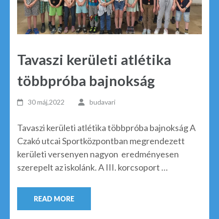
Tavaszi kerületi atlétika
többpróba bajnokság
30 máj,2022
budavari
Tavaszi kerületi atlétika többpróba bajnokság A
Czakó utcai Sportközpontban megrendezett
kerületi versenyen nagyon eredményesen
szerepelt az iskolánk. A III. korcsoport …
READ MORE