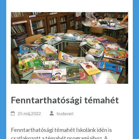
Fenntarthatósági témahét
25 máj,2022
budavari
Fenntarthatósági témahét Iskolánk idén is
csatlakozott a témahét programjaihoz. A