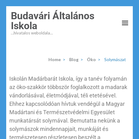
Budavári Általános
Iskola
…hivatalos weboldala…
Home
>
Blog
>
Öko
>
Solymászat
Iskolán Madárbarát Iskola, így a tanév folyamán
az öko-szakkör többször foglalkozott a madarak
vándorlásával, életmódjával, téli etetésével.
Ehhez kapcsolódóan hívtuk vendégül a Magyar
Madártani és Természetvédelmi Egyesület
munkatársát solymával. Bemutatta nekünk a
solymászok mindennapjait, munkáját és
természetesen részletesen beszélt a