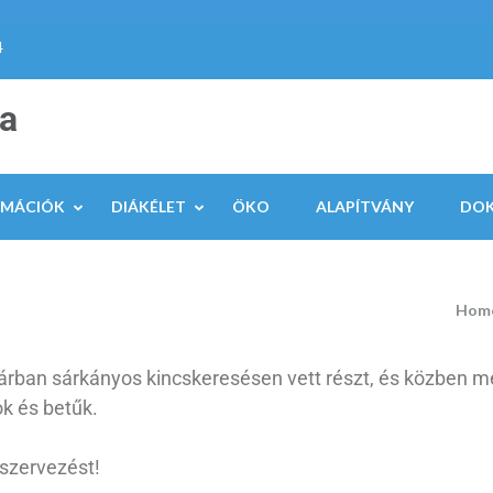
4
la
RMÁCIÓK
DIÁKÉLET
ÖKO
ALAPÍTVÁNY
DO
Hom
tárban sárkányos kincskeresésen vett részt, és közben m
ok és betűk.
szervezést!