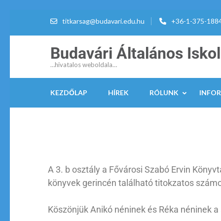
titkarsag@budavari.edu.hu
+36-1-375-188
Budavári Általános Isko
…hivatalos weboldala…
KEZDŐLAP
HÍREK
RÓLUNK
INFO
A 3. b osztály a Fővárosi Szabó Ervin Könyv
könyvek gerincén található titokzatos szám
Köszönjük Anikó néninek és Réka néninek a 