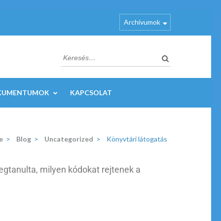
Archívumok
KUMENTUMOK
KAPCSOLAT
e
>
Blog
>
Uncategorized
>
Könyvtári látogatás
egtanulta, milyen kódokat rejtenek a