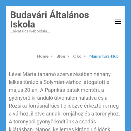
Budavári Általános
Iskola
…hivatalos weboldala…
Home
>
Blog
>
Öko
>
Májusi túra-klub
Lévai Márta tanárnő szervezésében néhány
lelkes túrázó a Solymári-várhoz látogatott el
május 20-án. A Paprikás-patak mentén, a
gyönyörű kiránduló útvonalon haladva és a
Rózsika-forrásnál kicsit elidőzve érkeztünk meg
a várhoz, illetve annak romjához és a toronyhoz.
A toronyból gyönyörködtünk a csodás
kilátásban. Napos, kellemes kiránduló időnk